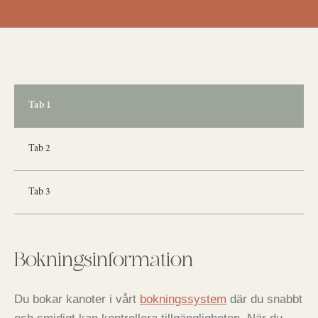
Tab 1
Tab 2
Tab 3
Bokningsinformation
Du bokar kanoter i vårt
bokningssystem
där du snabbt