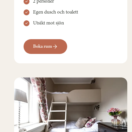
2 personer
Egen dusch och toalett
Utsikt mot sjön
Boka rum