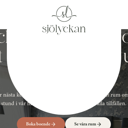
kert, personligt
 litet hotell med 
över sjön
r nästa konferens, fest och bröllop, eller bara ett rum om
stund i vår fina miljö. Det finns något för alla tillfällen.
Boka boende
Se våra rum