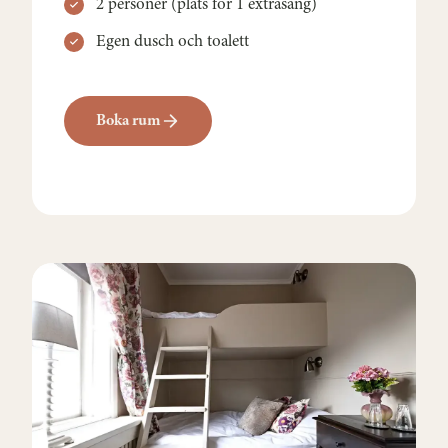
2 personer (plats för 1 extrasäng)
Egen dusch och toalett
Boka rum