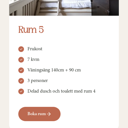
Rum 5
Frukost
7 kvm
Våningsäng 140cm + 90 cm
3 personer
Delad dusch och toalett med rum 4
Boka rum