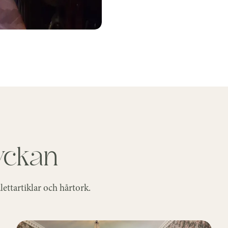
yckan
ettartiklar och hårtork.