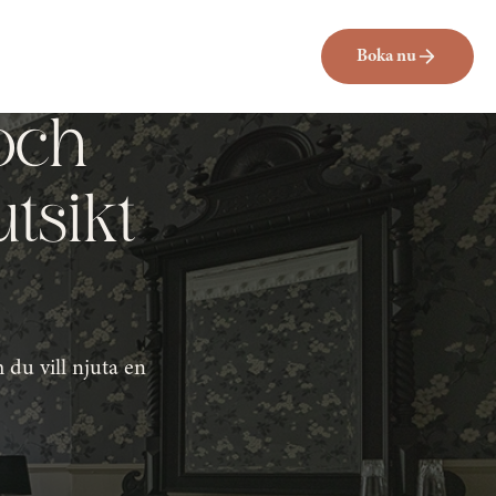
Boka nu
 och
utsikt
 du vill njuta en