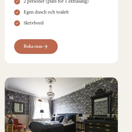
2 personer (plats för 1 extrasäng)
Egen dusch och toalett
Skrivbord
Boka rum