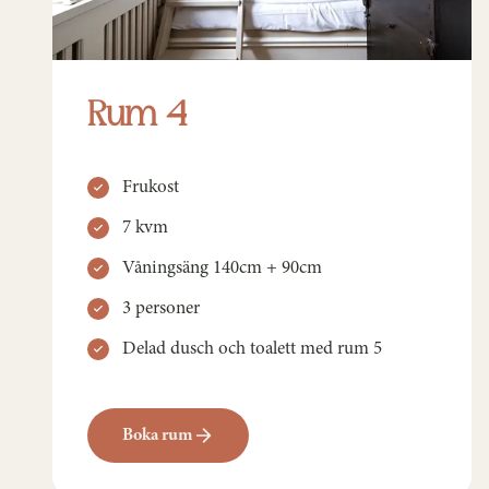
Rum 4
Frukost
7 kvm
Våningsäng 140cm + 90cm
3 personer
Delad dusch och toalett med rum 5
Boka rum