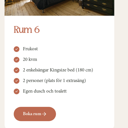
Rum 6
Frukost
20 kvm
2 enkelsängar Kingsize bed (180 cm)
2 personer (plats för 1 extrasäng)
Egen dusch och toalett
Boka rum