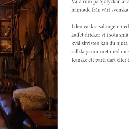
Våra rum på Sjölyckan är al
hämtade från vårt svenska 
I den vackra salongen med 
kaffet dricker vi i söta s
kvällskvisten kan du njuta
sällskapsrummet med massa 
Kanske ett parti dart elle