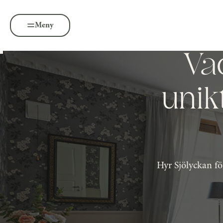
Meny
Vac
unikt
Hyr Sjölyckan fö