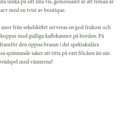
la unika på sitt lilla vis, gemensamt är att teman är
arv med en tvist av boutique.
anor från sekelskiftet serveras en god frukost och
må koppar med gulliga kaffekannor på borden. På
 framför den öppna brasan i det spektakulära
spännande saker att titta på vart blicken än når.
r brädspel med vännerna?